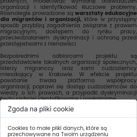
prawnych, moderować wymianę doświadczeń
organizacji i identyfikować kluczowe problemy.
Równolegle prowadzone są
warsztaty edukacyjne
dla migrantów i organizacji,
które w przystępny
sposób przybliżą zagadnienia związane z prawem
migracyjnym, dostępem do rynku pracy,
przeciwdziałaniem dyskryminacji i ochroną przed
przestępstwami z nienawiści.
Bezpośrednimi odbiorcami projektu są
przedstawiciele lokalnych organizacji społecznych,
liderzy migranccy oraz sami cudzoziemcy
mieszkający w Krakowie. W efekcie projektu
powstanie trwała platforma współpracy
organizacji, poprawi się dostęp cudzoziemców do
wiedzy o ich prawach, a przypadki dyskryminacji
będą szybciej identyfikowane i nagłaśniane.
Zgoda na pliki cookie
Zaplanowaliśmy cykl 12 spotkań w Centrum
Wielokulturowym w Krakowie – z częstotliwością raz
Cookies to małe pliki danych, które są
w miesiącu, przez cały okres trwania projektu.
przechowywane na Twoim urządzeniu
Spotkania będą miały charakter otwarty dla