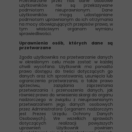
Przetwarzane przez nas dane osobowe
użytkowników nie są przekazywane
podmiotom nieuprawnionym. Dane
użytkowników mogą udostępniane
podmiotom uprawnionym do ich otrzymania
na mocy obowiązujących przepisów prawa, w
tym właściwym organom wymiaru
sprawiedliwości.
Uprawnienia osób, których dane są
przetwarzane
Zgoda użytkownika na przetwarzanie danych
w określonym celu może zostać w każdej
chwili wycofana. Użytkownik ma ponadto
prawo dostępu do treści dotyczących go
danych oraz ich sprostowania, usunięcia lub
ograniczenia przetwarzania, a także prawo
sprzeciwu, zażądania zaprzestania
przetwarzania i przenoszenia danych, jak
również prawo do wniesienia skargi do organu
nadzorczego w związku z nieuprawnionym
przetwarzaniem jego danych osobowych
przez Administratora (organem nadzorczym
jest Prezes Urzędu Ochrony Danych
Osobowych). We wszelkich sprawach
dotyczących realizacji powyższych
uprawnień Użytkownik powinien