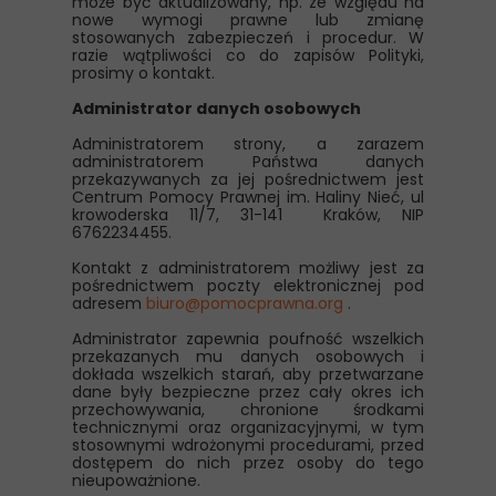
może być aktualizowany, np. ze względu na
nowe wymogi prawne lub zmianę
stosowanych zabezpieczeń i procedur. W
razie wątpliwości co do zapisów Polityki,
prosimy o kontakt.
Administrator danych osobowych
Administratorem strony, a zarazem
administratorem Państwa danych
przekazywanych za jej pośrednictwem jest
Centrum Pomocy Prawnej im. Haliny Nieć, ul
krowoderska 11/7, 31-141 Kraków, NIP
6762234455.
Kontakt z administratorem możliwy jest za
pośrednictwem poczty elektronicznej pod
adresem
biuro@pomocprawna.org
.
Administrator zapewnia poufność wszelkich
przekazanych mu danych osobowych i
dokłada wszelkich starań, aby przetwarzane
dane były bezpieczne przez cały okres ich
przechowywania, chronione środkami
technicznymi oraz organizacyjnymi, w tym
stosownymi wdrożonymi procedurami, przed
dostępem do nich przez osoby do tego
nieupoważnione.