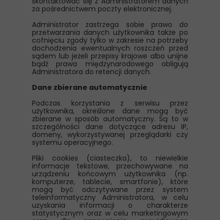
skontaktować się z Administratorem danych
za pośrednictwem poczty elektronicznej.
Administrator zastrzega sobie prawo do
przetwarzania danych użytkownika także po
cofnięciu zgody tylko w zakresie na potrzeby
dochodzenia ewentualnych roszczeń przed
sądem lub jeżeli przepisy krajowe albo unijne
bądź prawa międzynarodowego obligują
Administratora do retencji danych.
Dane zbierane automatycznie
Podczas korzystania z serwisu przez
użytkownika, określone dane mogą być
zbierane w sposób automatyczny. Są to w
szczególności dane dotyczące adresu IP,
domeny, wykorzystywanej przeglądarki czy
systemu operacyjnego.
Pliki cookies (ciasteczka), to niewielkie
informacje tekstowe, przechowywane na
urządzeniu końcowym użytkownika (np.
komputerze, tablecie, smartfonie), które
mogą być odczytywane przez system
teleinformatyczny Administratora, w celu
uzyskania informacji o charakterze
statystycznym oraz w celu marketingowym