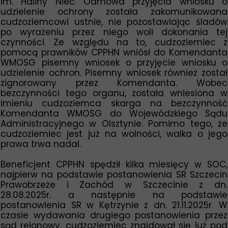
im. Haliny Nieć. Odmowa przyjęcia wniosku o
udzielenie ochrony została zakomunikowana
cudzoziemcowi ustnie, nie pozostawiając śladów
po wyrażeniu przez niego woli dokonania tej
czynności. Ze względu na to, cudzoziemiec z
pomocą prawników CPPHN wniósł do Komendanta
WMOSG pisemny wniosek o przyjęcie wniosku o
udzielenie ochron. Pisemny wniosek również został
zignorowany przez Komendanta. Wobec
bezczynności tego organu, została wniesiona w
imieniu cudzoziemca skarga na bezczynność
Komendanta WMOSG do Wojewódzkiego Sądu
Administracyjnego w Olsztynie. Pomimo tego, że
cudzoziemiec jest już na wolności, walka o jego
prawa trwa nadal.
Beneficjent CPPHN spędził kilka miesięcy w SOC,
najpierw na podstawie postanowienia SR Szczecin
Prawobrzeże i Zachód w Szczecinie z dn.
28.08.2025r. a następnie na podstawie
postanowienia SR w Kętrzynie z dn. 21.11.2025r. W
czasie wydawania drugiego postanowienia przez
sąd rejonowy, cudzoziemiec znajdował się już pod