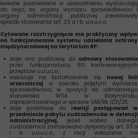
kwestie podniesione w uzasadnieniu wystarczają
do tego, by organy wymiaru sprawiedliwości i
organy administracji publicznej zrewidowały
sposób stosowania art. 33 a i b. u.o.u.c.o.
Cytowane rozstrzygnięcie ma praktyczny wpływ
na funkcjonowanie systemu udzielania ochrony
międzynarodowej na terytorium RP:
daje ono podstawę do
odmowy stosowania
przez funkcjonariuszy SG kontrowersyjnych
przepisów u.o.u.c.o.;
wskazuje na kształtowanie się
nowej linii
orzeczniczej
w szeroko pojętym wymiarze
sprawiedliwości,
w opozycji do odmiennego
stanowiska WSA w Białymstoku,
zaprezentowanego w sprawie SAB/Bk 1221/25;
daje podstawę do
rewizji postępowań w
przedmiocie pobytu cudzoziemców w detencji
administracyjnej,
jeżeli wobec danego
cudzoziemca zastosowano dyspozycję art. 33 a
i b u.o.u.c.o., z racji wskazania na