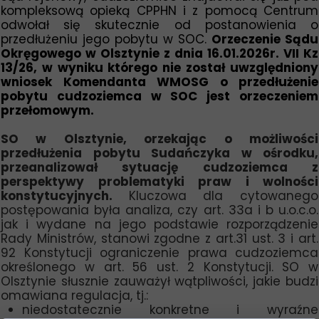
kompleksową opieką CPPHN i z pomocą Centrum
odwołał się skutecznie od postanowienia o
przedłużeniu jego pobytu w SOC.
Orzeczenie Sądu
Okręgowego w Olsztynie z dnia 16.01.2026r. VII Kz
13/26, w wyniku którego nie został uwzględniony
wniosek Komendanta WMOSG o przedłużenie
pobytu cudzoziemca w SOC jest orzeczeniem
przełomowym.
SO w Olsztynie, orzekając o możliwości
przedłużenia pobytu Sudańczyka w ośrodku,
przeanalizował sytuację cudzoziemca z
perspektywy problematyki praw i wolności
konstytucyjnych.
Kluczowa dla cytowanego
postępowania była analiza, czy art. 33a i b u.o.c.o.
jak i wydane na jego podstawie rozporządzenie
Rady Ministrów, stanowi zgodne z art.31 ust. 3 i art.
92 Konstytucji ograniczenie prawa cudzoziemca
określonego w art. 56 ust. 2 Konstytucji. SO w
Olsztynie słusznie zauważył wątpliwości, jakie budzi
omawiana regulacja, tj.:
niedostatecznie konkretne i wyraźne