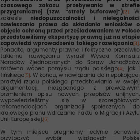
czasowego zakazu przebywania w strefie
przygranicznej (tzw. “strefy buforowej”)
. W
[2]
zakresie
niedopuszczalności i nielegalności
zawieszania prawa do składania wniosków o
objęcie ochroną przed prześladowaniem w Polsce
przedstawiliśmy ekspertyzę prawną już na etapie
zapowiedzi wprowadzenia takiego rozwiązania
.
[3]
Ponadto, argumenty prawne i faktyczne przeciwko
takiemu rozwiązaniu wyraził Wysoki Komisarz
Narodów Zjednoczonych do Spraw Uchodźców
zarówno wobec pomysłu rządu polskiego
, jak i
[4]
fińskiego
. W końcu, w nawiązaniu do niepokojącej
[5]
praktyki rządu polskiego przedstawiania w swojej
argumentacji, niezgodnego z prawdziwym
brzmieniem opisu nowych przepisów unijnych,
wypowiedzieliśmy się w szczegółowych
rekomendacjach organizacji społecznych do
krajowego planu wdrażania Paktu o Migracji i Azylu
Unii Europejskiej.
[6]
W tym miejscu pragniemy jedynie ponownie
przytoczyć wybór wiążących Polskę