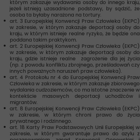
którym zakazuje wydawania osoby do innego kraju,
jeżeli istnieją uzasadnione podstawy, by sądzić, że
osoba ta byłaby narażona na tortury.
art. 3 Europejskiej Konwencji Praw Człowieka (EKPC)
w zakresie, w którym zakazuje deportacji osoby do
kraju, w którym istnieje realne ryzyko, że będzie ona
poddana takim praktykom.
art. 2 Europejskiej Konwencji Praw Człowieka (EKPC)
w zakresie, w którym zakazuje deportacji osoby do
kraju, gdzie istnieje realne zagrożenie dla jej życia
(np. z powodu konfliktu zbrojnego, prześladowań czy
innych poważnych naruszeń praw człowieka).
art. 4 Protokołu nr 4 do Europejskiej Konwencji Praw
Człowieka w zakresie, w którym zakazuje zbiorowego
wydalania cudzoziemców, co ma istotne znaczenie w
kontekście masowych deportacji uchodźców i
migrantów.
art. 8 Europejskiej Konwencji Praw Człowieka (EKPC)
w zakresie, w którym chroni prawo do życia
prywatnego i rodzinnego.
art. 18 Karty Praw Podstawowych Unii Europejskiej w
zakresie, w którym gwarantuje prawo do azylu z
poszanowaniem zasad Konwencji Genewskiej i