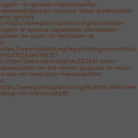
cpphn--w-sprawie-rozporzadzenia-
wprowadzajacego-czasowy-zakaz-przebywania-
przy-granicy
https://www.pomocprawna.org/stanowisko-
[3]
cpphn-w-sprawie-zapowiedzi-zawieszania-
prawa-do-azylu-na-terytorium-rp
[4]
https://www.refworld.org/legal/natlegcomments/u
nhcr/2024/en/149257
https://www.unhcr.org/neu/123431-unhcr-
[5]
observations-on-the-finnish-proposal-to-enact-
a-law-on-temporary-measures.html
[6]
https://www.pomocprawna.org/lib/i5r5fu/Rekomen
dacje-v3-m3myvuof.pdf