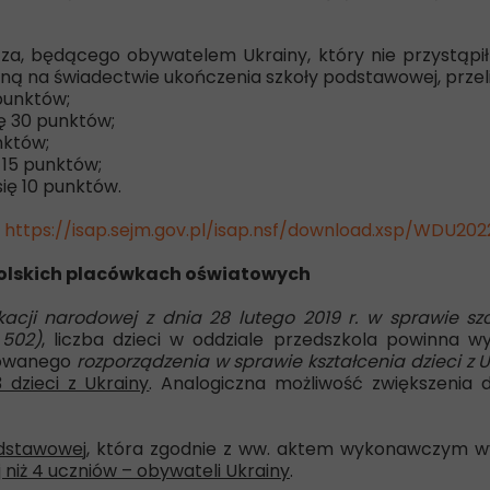
cza, będącego obywatelem Ukrainy, który nie przystąp
oną na świadectwie ukończenia szkoły podstawowej, przel
punktów;
ę 30 punktów;
nktów;
 15 punktów;
ię 10 punktów.
:
https://isap.sejm.gov.pl/isap.nsf/download.xsp/WDU20
w polskich placówkach oświatowych
acji narodowej z dnia 28 lutego 2019 r. w sprawie szc
 502)
, liczba dzieci w oddziale przedszkola powinna w
zowanego
rozporządzenia w sprawie kształcenia dzieci z U
 dzieci z Ukrainy
. Analogiczna możliwość zwiększenia
podstawowej
, która zgodnie z ww. aktem wykonawczym wy
 niż 4 uczniów – obywateli Ukrainy
.