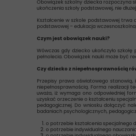
Obowiązek szkolny dziecka rozpoczyna si
ukończenia szkoły podstawowej, nie dłużej 
Kształcenie w szkole podstawowej trwa os
podstawowej – edukacja wczesnoszkolna; I
Czym jest obowiązek nauki?
Wówczas gdy dziecko ukończyło szkołę po
pełnolecia. Obowiązek nauki może być rea
Czy dziecko z niepełnosprawnością rów
Przepisy prawa oświatowego stanowią, i
niepełnosprawnością. Forma realizacji t
uważa, iż wymaga ono odpowiedniej form
uzyskać orzeczenie o kształceniu specja
pedagogicznej. Do wniosku dołączyć na
badaniach psychologicznych, pedagogiczn
o potrzebie kształcenia specjalnego 
o potrzebie indywidualnego nauczania
o potrzebie indywidualnego obowiąz