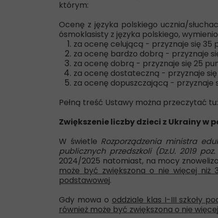
którym:
Ocenę z języka polskiego ucznia/słucha
ósmoklasisty z języka polskiego, wymieni
za ocenę celującą - przyznaje się 35 
za ocenę bardzo dobrą - przyznaje si
za ocenę dobrą - przyznaje się 25 pu
za ocenę dostateczną - przyznaje się
za ocenę dopuszczającą - przyznaje s
Pełną treść Ustawy można przeczytać tu
Zwiększenie liczby dzieci z Ukrainy 
W świetle
Rozporządzenia ministra eduk
publicznych przedszkoli (Dz.U. 2019 poz.
2024/2025 natomiast, na mocy znoweli
może być zwiększona o nie więcej niż 3
podstawowej
.
Gdy mowa o
oddziale klas I-III szkoły 
również może być zwiększona o nie więcej