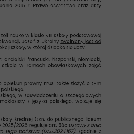
rudnia 2016 r. Prawo oświatowe oraz akty
li naukę w klasie VIII szkoły podstawowej
kwencji, uczeń z Ukrainy
zwolniony jest od
cji szkoły, w której dziecko się uczy.
ielski, francuski, hiszpański, niemiecki,
ł w szkole w ramach obowiązkowych zajęć
ub opiekun prawny musi także złożyć o tym
 polskiego.
lskiego, w zaświadczeniu o szczegółowych
lasisty z języka polskiego, wpisuje się
oły średniej (tzn. do publicznego liceum
y 2025/2026 reguluje art. 58c
Ustawy
z dnia
um tego państwa
(Dz.U.2024.167)
, zgodnie z