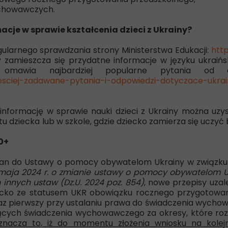
ychowawczych.
cje w sprawie kształcenia dzieci z Ukrainy?
ularnego sprawdzania strony Ministerstwa Edukacji:
htt
ny zamieszcza się przydatne informacje w języku ukraiń
 omawia najbardziej popularne pytania od 
esciej-zadawane-pytania-i-odpowiedzi-dotyczace-ukra
informację w sprawie nauki dzieci z Ukrainy można uzy
tu dziecka
lub w szkole, gdzie dziecko zamierza się uczyć
0+
ian do Ustawy o pomocy obywatelom Ukrainy w związku 
 maja 2024 r. o zmianie ustawy o pomocy obywatelom Uk
 innych ustaw (Dz.U. 2024 poz. 854)
, nowe przepisy uzal
ecko ze statusem UKR obowiązku rocznego przygotowani
az pierwszy przy ustalaniu prawa do świadczenia wycho
ących świadczenia wychowawczego za okresy, które rozp
znacza to, iż do momentu złożenia wniosku na kolejn