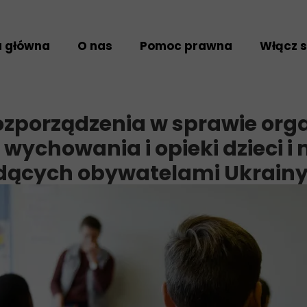
a główna
O nas
Pomoc prawna
Włącz s
Kim jesteśmy
Uzyskaj pomoc
Wolonta
Nasz zespół
Przekaż sprawę
Darowiz
zporządzenia w sprawie orga
Projekty
Feedback i skargi
 wychowania i opieki dzieci i
Standardy działania
dących obywatelami Ukrain