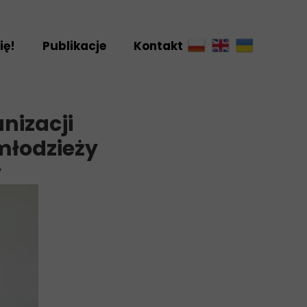
ię!
Publikacje
Kontakt
riat
ny
nizacji
 młodzieży
y