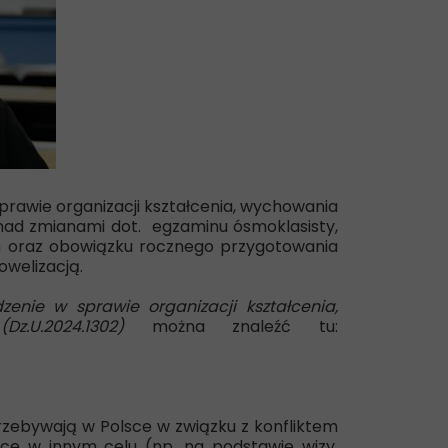
prawie organizacji kształcenia, wychowania
 nad zmianami dot. egzaminu ósmoklasisty,
ych oraz obowiązku rocznego przygotowania
owelizacją.
zenie w sprawie organizacji kształcenia,
z.U.2024.1302)
można znaleźć tu:
przebywają w Polsce w związku z konfliktem
sce w innym celu (np. na podstawie wizy,