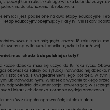
ę z początkiem roku szkolnego w roku kalendarzowym, w 
jednak niż do ukończenia 18. roku życia.
iem lat i jest podzielone na dwa etapy edukacyjne: I eta
I etap edukacyjny obejmujący klasy IV–VIII szkoły podst
dstawową, ale nie osiągnęło jeszcze 18 roku życia, ma o
lizowany np. w liceum, technikum, szkole branżowej.
nież musi chodzić do polskiej szkoły?
ż każde dziecko musi się uczyć do 18 roku życia. Obow
egoż obowiązku zależy od sytuacji indywidualnej dziecka
y kształcenia, z uwzględnieniem jego potrzeb, w tym 
lnym lub indywidualnym. Wniosek o wydanie takiego orzec
leży odpowiednią dokumentacją, zawierającą w szczegó
ych i lekarskich dziecka. Poradnie wydają orzeczenia:
dla uczniów z niepełnosprawnością intelektualną;
;
kowego rocznego przygotowania przedszkolnego;