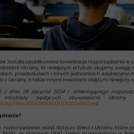
staw została opublikowana nowelizacja rozporządzenia w s
ywatelami Ukrainy. W niniejszym artykule skupimy uwagę
zkołach, przedszkolach i innych jednostkach edukacyjn
ci z Ukrainy, a także innymi kwestiami objętymi niniejszą n
i z dnia 26 sierpnia 2024 r. zmieniającego rozporząd
młodzieży będących obywatelami Ukrainy (D
load.xsp/WDU20240001302/O/D20241302.pdf
ądzenie?
. rozporządzenie wciąż dotyczy dzieci z Ukrainy, które 
 PESEL ze statusem UKR
). Dzieci przebywające w Pol