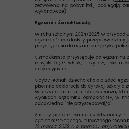
zezwolenia na pobyt itd.) podlegają z
wykonawcze).
Egzamin ósmoklasisty
W roku szkolnym 2024/2025 w przypadku 
egzamin ósmoklasisty przeprowadzany je
przystąpienia do egzaminu z języka polsk
Ósmoklasista przystępuje do egzaminu z 
rosyjski bądź włoski, przy czy, nie m
edukacyjnych.
Gdyby jednak dziecko chciało zdać egzam
pisemną deklarację do dyrekcji szkoły o 
W przypadku ucznia lub słuchacza, któr
wynikach egzaminu ósmoklasisty, w mie
odpowiednio "nie przystępował/a".
Zasady
przeliczenia na punkty oceny z 
ogólnokształcącego, publicznego techniku
12 marca 2022 r.
o pomocy obywatelom 