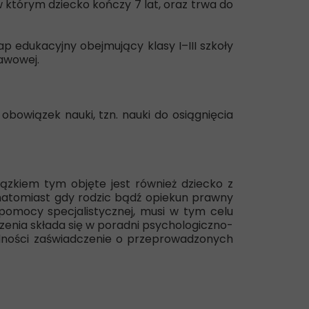
którym dziecko kończy 7 lat, oraz trwa do
p edukacyjny obejmujący klasy I–III szkoły
awowej.
bowiązek nauki, tzn. nauki do osiągnięcia
iązkiem tym objęte jest również dziecko z
, natomiast gdy rodzic bądź opiekun prawny
pomocy specjalistycznej, musi w tym celu
zenia składa się w poradni psychologiczno-
lności zaświadczenie o przeprowadzonych