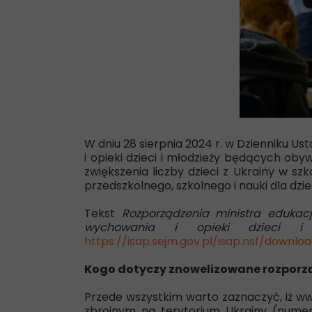
W dniu 28 sierpnia 2024 r. w Dzienniku U
i opieki dzieci i młodzieży będących ob
zwiększenia liczby dzieci z Ukrainy w s
przedszkolnego, szkolnego i nauki dla dzie
Tekst
Rozporządzenia ministra edukacj
wychowania i opieki dzieci i 
https://isap.sejm.gov.pl/isap.nsf/down
Kogo dotyczy znowelizowane rozporz
Przede wszystkim warto zaznaczyć, iż ww
zbrojnym na terytorium Ukrainy (
numer