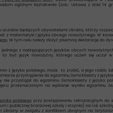
asadom ogólnym kształcenia (zob.: Ustawa z dnia 14 g
uczniów będących obywatelami Ukrainy, którzy rozpoczę
st z matematyki i języka obcego nowożytnego. W konse
iego
. W tym celu należy złożyć pisemną deklarację do dyrek
jednego z następujących języków obcych nowożytnych: ang
usi to być język nowożytny, którego uczeń się uczy
in z języka polskiego, może to zrobić, a jego rodzic l
zamiarze przystąpienia do egzaminu ósmoklasisty z języka
y nie przystąpił do egzaminu ósmoklasisty z języka po
jscu przeznaczonym na wpisanie wyniku egzaminu ósmok
języka polskiego
przy postępowaniu rekrutacyjnym do szk
m i publicznej branżowej szkoły I stopnia) na rok szkoln
Ukrainy w związku z konfliktem zbrojnym na terytori