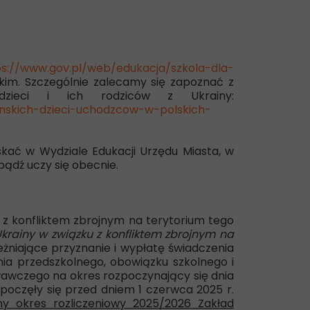
ps://www.gov.pl/web/edukacja/szkola-dla-
skim. Szczególnie zalecamy się zapoznać z
dzieci i ich rodziców z Ukrainy:
inskich-dzieci-uchodzcow-w-polskich-
skać w Wydziale Edukacji Urzędu Miasta, w
 bądź uczy się obecnie.
z konfliktem zbrojnym na terytorium tego
rainy w związku z konfliktem zbrojnym na
eżniające przyznanie i wypłatę świadczenia
a przedszkolnego, obowiązku szkolnego i
wawczego na okres rozpoczynający się dnia
oczęły się przed dniem 1 czerwca 2025 r.
y okres rozliczeniowy 2025/2026 Zakład