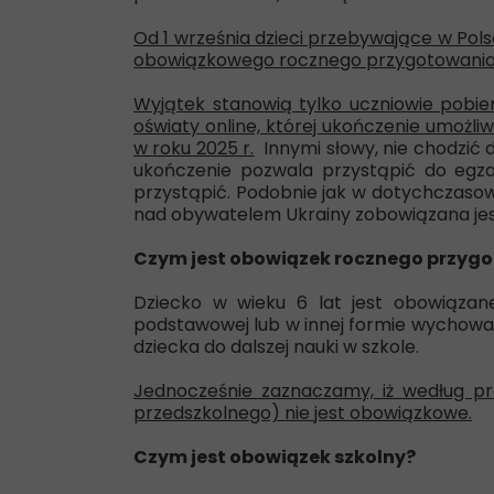
Od 1 września dzieci przebywające w Pols
obowiązkowego rocznego przygotowania p
Wyjątek stanowią tylko uczniowie pobie
oświaty online, której ukończenie umożl
w roku 2025 r.
Innymi słowy, nie chodzić do
ukończenie pozwala przystąpić do egza
przystąpić. Podobnie jak w dotychczasow
nad obywatelem Ukrainy zobowiązana jes
Czym jest obowiązek rocznego przyg
Dziecko w wieku 6 lat jest obowiązan
podstawowej lub w innej formie wychowa
dziecka do dalszej nauki w szkole.
Jednocześnie zaznaczamy, iż według pr
przedszkolnego) nie jest obowiązkowe.
Czym jest obowiązek szkolny?