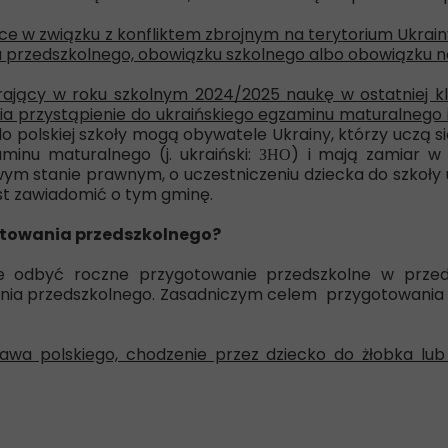
ce w związku z konfliktem zbrojnym na terytorium Ukrainy
rzedszkolnego, obowiązku szkolnego albo obowiązku na
rający w roku szkolnym 2024/2025 naukę w ostatniej kl
iwia przystąpienie do ukraińskiego egzaminu maturalnego
 polskiej szkoły mogą obywatele Ukrainy, którzy uczą się w
minu maturalnego (j. ukraiński:
ЗНО
)
i mają zamiar w
ym stanie prawnym, o uczestniczeniu dziecka do szkoły u
t zawiadomić o tym gminę.
otowania przedszkolnego?
e odbyć roczne przygotowanie przedszkolne w przeds
nia przedszkolnego. Zasadniczym celem przygotowania p
awa polskiego, chodzenie przez dziecko do żłobka lub