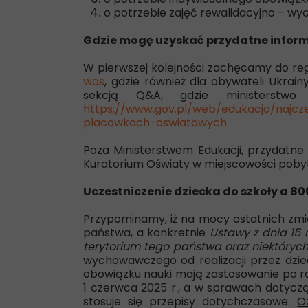
o potrzebie zajęć rewalidacyjno – w
Gdzie mogę uzyskać przydatne informa
W pierwszej kolejności zachęcamy do reg
was
, gdzie również dla obywateli Ukrai
sekcją Q&A, gdzie ministerstwo
https://www.gov.pl/web/edukacja/najcz
placowkach-oswiatowych
Poza Ministerstwem Edukacji, przydatne 
Kuratorium Oświaty w miejscowości poby
Uczestniczenie dziecka do szkoły a 80
Przypominamy, iż na mocy ostatnich zm
państwa, a konkretnie
Ustawy z dnia 15
terytorium tego państwa oraz niektórych
wychowawczego od realizacji przez dzi
obowiązku nauki mają zastosowanie po r
1 czerwca 2025 r., a w sprawach dotycz
stosuje się przepisy dotychczasowe.
O