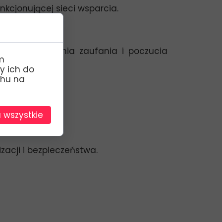
nkcjonującej sieci wsparcia.
proces budowania zaufania i poczucia
m
y ich do
chu na
 wszystkie
zacji i bezpieczeństwa.