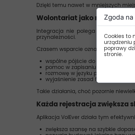
Dzięki temu nawet w mniejszych miejsc
Zgoda na 
Wolontariat jako relacja, n
Integracja nie polega wyłącznie na
Cookies to 
przynależności.
urządzeniu 
poprawy dzia
Czasem wsparcie oznacza:
stronie.
wspólne pójście do urzędu
pomoc w zapisaniu dziecka do szk
rozmowę w języku polskim w bezp
wyjaśnienie zasad funkcjonowania
Takie działania, choć pozornie niewiel
Każda rejestracja zwiększa 
Aplikacja VolEver działa tym efektywnie
zwiększa szansę na szybkie dop