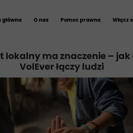
a główna
O nas
Pomoc prawna
Włącz s
Kim jesteśmy
Uzyskaj pomoc
Wolonta
Nasz zespół
Przekaż sprawę
Darowiz
 lokalny ma znaczenie – jak 
Projekty
Feedback i skargi
VolEver łączy ludzi
Standardy działania