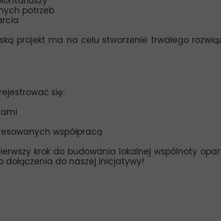
lontariuszy
lnych potrzeb
rcia
ską projekt ma na celu stworzenie trwałego rozwią
rejestrować się:
zami
teresowanych współpracą
pierwszy krok do budowania lokalnej wspólnoty opart
ołączenia do naszej inicjatywy!