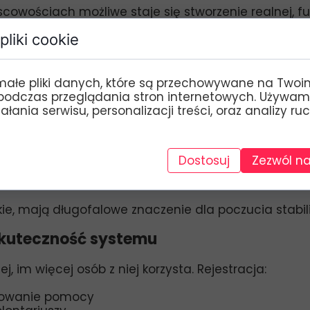
owościach możliwe staje się stworzenie realnej, fu
pliki cookie
ie jednorazowa pomoc
 rozwiązaniu jednej sprawy administracyjnej. To 
małe pliki danych, które są przechowywane na Twoi
podczas przeglądania stron internetowych. Używam
łania serwisu, personalizacji treści, oraz analizy ru
oły
Dostosuj
Zezwól na
iecznej atmosferze
 lokalnej społeczności
kie, mają długofalowe znaczenie dla poczucia stabili
skuteczność systemu
j, im więcej osób z niej korzysta. Rejestracja:
asowanie pomocy