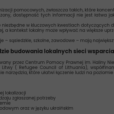
izacji pomocowych, zwłaszcza takich, które koncen
zony, dostępność tych informacji nie jest łatwa ja
we niezbędne w kluczowych kwestiach dotyczących do
iej, a kontekst lokalny może wpływać na większe upr
je – sąsiedzkie, szkolne, zawodowe – mają największ
dzie budowania lokalnych sieci wsparci
izowany przez Centrum Pomocy Prawnej im. Haliny N
i Litwy ( Refugee Council of Lithuania),
współfinan
ie narzędzia, które ułatwi łączenie ludzi na poziomie
 lokalizacji
zaju zgłaszanej potrzeby
temie
arodowym oraz w języku ukraińskim