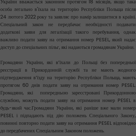
України вважається законним протягом 18 місяців, якщо така
особа легально в'їхала на територію Республіки Польща після
24 лютого 2022 року та заявляє про намір залишитися в країні.
Спеціальний закон не передбачає необхідності подавати
додаткові заяви для легалізації такого перебування, однак
важливо подати заяву на отримання номер PESEL, який надає
доступ до спеціальних пільг, які надаються громадянам України.
Громадяни України, які в’їхали до Польщі без попередньої
реєстрації в Прикордонній службі та не мають жодного
підтвердження в’їзду на територію Республіки Польща, мають
протягом 60 днів подати заяву на отримання номер PESEL.
Громадяни, які попередньою зареєстровані Прикордонною
службою, можуть подати заяву на отримання номер PESEL в
будь-який час.Громадяни України, які раніше вже мали номер
PESEL і підпадають під дію положень Спеціального Закону,
повинні повторно подати заяву на отримання PESEL відповідно
до передбачених Спеціальним Законом положень.