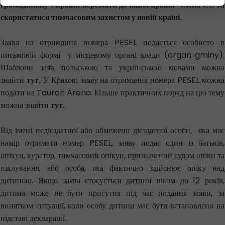
громадянину України переїхати до іншої країни-члена ЄС та
скористатися тимчасовим захистом у новій країні.
Заява на отримання номера PESEL подається особисто в
письмовій формі у місцевому органі влади (organ gminy).
Шаблони заяв польською та українською мовами можна
знайти
тут.
У Кракові заяву на отримання номера PESEL можна
подати на Tauron Arena. Більше практичних порад на цю тему
можна знайти
тут.
Від імені недієздатної або обмежено дієздатної особи, яка має
намір отримати номер PESEL, заяву подає один із батьків,
опікун, куратор, тимчасовий опікун, призначений судом опіки та
піклування, або особа, яка фактично здійснює опіку над
дитиною. Якщо заява стосується дитини віком до 12 років,
дитина може не бути присутня під час подання заяви, за
винятком ситуації, коли особу дитини має бути встановлено на
підставі декларації.