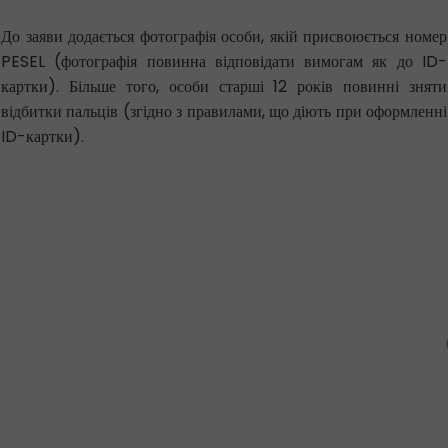
До заяви додається фотографія особи, якій присвоюється номер
PESEL (фотографія повинна відповідати вимогам як до ID-
картки). Більше того, особи старші 12 років повинні зняти
відбитки пальців (згідно з правилами, що діють при оформленні
ID-картки).
Nr 