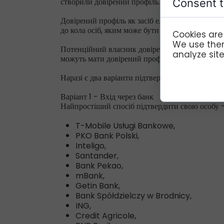
створили довірений профіль.
Consent t
Довірений профіль як засіб електронної іденти
до кола осіб, яким може бути наданий електр
Cookies are
We use them
Потенційний власник довіреного профілю також 
analyze site 
можуть мати довірений профіль.
Наразі є два варіанти підтвердження довіреног
Варіант 1 - Вхід через банк
Найпростіший спосіб підтвердити свою особу –
T-Mobile Usługi Bankowe,
PKO Bank Polski,
Inteligo,
Santander,
Bank Pekao,
mBank,
Getin Bank,
Bank Spółdzielczy w Brodnicy,
ING,
Credit Agricole,