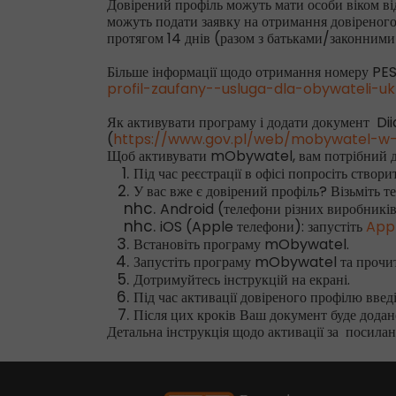
Довірений профіль можуть мати особи віком від
можуть подати заявку на отримання довіреного
протягом 14 днів (разом з батьками/законними
Більше інформації щодо отримання номеру PES
profil-zaufany--usluga-dla-obywateli-uk
Як активувати програму і додати документ Dii
(
https://www.gov.pl/web/mobywatel-w-a
Щоб активувати mObywatel, вам потрібний дов
Під час реєстрації в офісі попросіть створ
У вас вже є довірений профіль? Візьміть т
Android (телефони різних виробників
iOS (Apple телефони): запустіть
App
Встановіть програму mObywatel.
Запустіть програму mObywatel та прочит
Дотримуйтесь інструкцій на екрані.
Під час активації довіреного профілю введі
Після цих кроків Ваш документ буде додан
Детальна інструкція щодо активації за посила