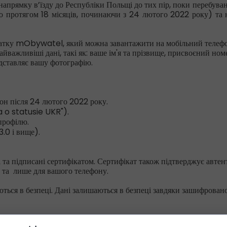
напрямку в’їзду до Республіки Польщі до тих пір, поки перебув
о протягом 18 місяців, починаючи з 24 лютого 2022 року) та н
тку mObywatel, який можна завантажити на мобільний телефон
важливіші дані, такі як: ваше ім'я та прізвище, присвоєний номе
дставляє вашу фотографію.
он після 24 лютого 2022 року.
 o statusie UKR").
профілю.
3.0 і вище).
і та підписані сертифікатом. Сертифікат також підтверджує автен
с та лише для вашого телефону.
ються в безпеці. Дані залишаються в безпеці завдяки зашифрова
atel доступний для тих осіб, на яких поширюється дія Спеціаль