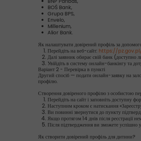
BNP Paribas,
BOŚ Bank,
Grupa BPS,
Envelo,
Millenium,
Alior Bank.
Як налаштувати довірений профіль за допомог
Перейдіть на веб-сайт:
https://pz.gov.p
Далі заявник обирає свій банк (доступно л
Увійдіть в систему онлайн-банкінгу та до
Варіант 2 - Перевірка в пункті
Другий спосіб — подати онлайн-заявку на зало
профілю.
Створення довіреного профілю з особистою пер
Перейдіть на сайт і заповніть доступну ф
Наступним кроком є натискання «Зареєструв
Ви повинні звернутися до пункту підтвердж
Якщо протягом 14 днів після реєстрації не
Після підтвердження ви зможете успішно у
Як створити довірений профіль для дитини?