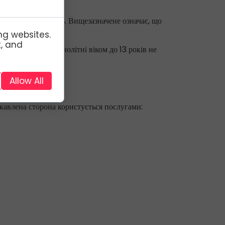
ежену дієздатність. Вищезазначене означає, що
ng websites.
t, and
і особи та неповнолітні віком до 13 років не
Allow All
кавлена сторона користується послугами: