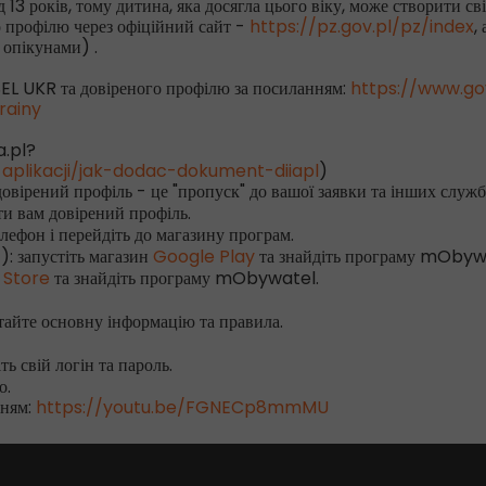
 13 років, тому дитина, яка досягла цього віку, може створити с
 профілю через офіційний сайт -
https://pz.gov.pl/pz/index
,
 опікунами) .
EL UKR та довіреного профілю за посиланням:
https://www.go
rainy
a.pl?
plikacji/jak-dodac-dokument-diiapl
)
ірений профіль - це "пропуск" до вашої заявки та інших служб
ити вам довірений профіль.
елефон і перейдіть до магазину програм.
): запустіть магазин
Google Play
та знайдіть програму mObyw
 Store
та знайдіть програму mObywatel.
айте основну інформацію та правила.
ть свій логін та пароль.
о.
нням:
https://youtu.be/FGNECp8mmMU