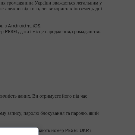
ання громадянина України вважається легальним у
езалежно від того, чи використав іноземець дні
 з Android та iOS.
р PESEL, дата і місце народження, громадянство.
тичність даних. Ви отримуєте його під час
ному запису, паролю блокування та паролю, який
ного закону і які мають номер PESEL UKR і