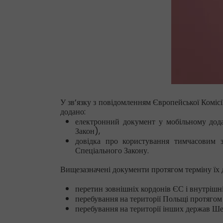
У зв’язку з повідомленням Європейської Комісі
додано:
електронний документ у мобільному додатк
Закон),
довідка про користування тимчасовим з
Спеціального Закону.
Вищезазначені документи протягом терміну їх 
перетин зовнішніх кордонів ЄС і внутрішн
перебування на території Польщі протягом 
перебування на території інших держав Шен