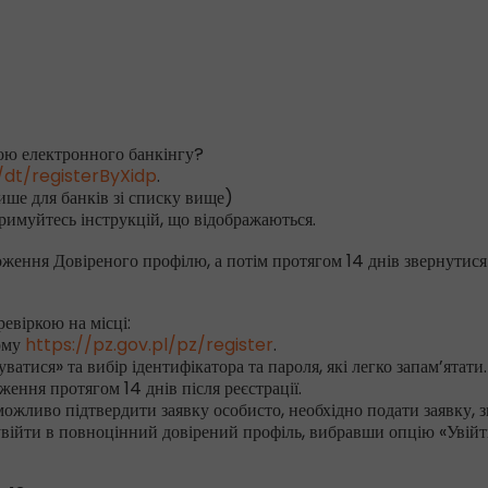
ою електронного банкінгу?
l/dt/registerByXidp
.
ише для банків зі списку вище)
тримуйтесь інструкцій, що відображаються.
ження Довіреного профілю, а потім протягом 14 днів звернутися
евіркою на місці:
орму
https://pz.gov.pl/pz/register
.
атися» та вибір ідентифікатора та пароля, які легко запам’ятати.
ення протягом 14 днів після реєстрації.
можливо підтвердити заявку особисто, необхідно подати заявку, з
війти в повноцінний довірений профіль, вибравши опцію «Увійт