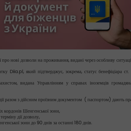
ї про нові дозволи на проживання, видані через особливу ситуац
у Diia.pl, який підтверджує, зокрема, статус бенефіціара ст.
ахистом, видана Управлінням у справах іноземців громадян
дії разом з дійсним проїзним документом ( паспортом) дають пра
іх кордонів Шенгенської зони,
терміну дії дозволу,
генської зони до 90 днів за останні 180 днів.