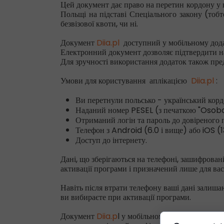
Цей документ дає право на перетин кордону у 
Польщі на підставі Спеціального закону (тобт
безвізової квоти, чи ні.
Документ
Diia.pl
доступний у мобільному дода
Електронний документ дозволяє підтвердити най
Для зручності використання додаток також пре
Умови для користування аплікацією
Diia.pl
:
Ви перетнули польсько - український корд
Наданий номер PESEL (з печаткою "Osoba
Отриманий логін та пароль до довіреного 
Телефон з Android (6.0 і вище) або iOS (1
Доступ до інтернету.
Дані, що зберігаються на телефоні, зашифрован
активації програми і призначений лише для ва
Навіть після втрати телефону ваші дані залиша
ви вибираєте при активації програми.
Документ
Diia.p
l у мобільному додатку mObyw