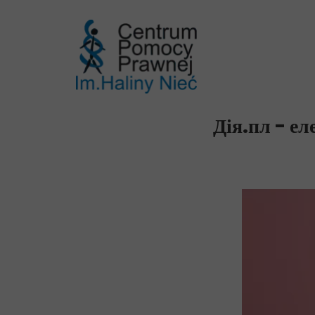
Дія.пл - е