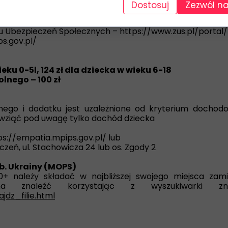
Dostosuj
Zezwól na
zystając z
du Ubezpieczeń Społecznych – https://www.zus.pl/portal/
s.gov.pl/
ieku 0-5l, 124 zł dla dziecka w wieku 6-18
lnego – 100 zł
nnego i dodatku jest uzależnione od kryterium dochod
wziąć pod uwagę tylko dochód dziecka
s://empatia.mpips.gov.pl/ lub
eń, ul. Stachowicza 24 lub os. Zgody 2
b. Ukrainy (MOPS)
+ należy składać w najbliższej swojego miejsca zamie
żna znaleźć korzystając z wyszukiwarki 
jdz_filie.html