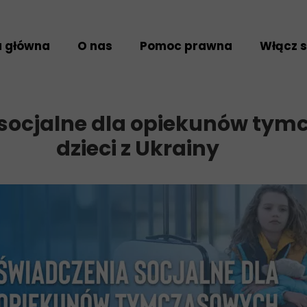
a główna
O nas
Pomoc prawna
Włącz s
Kim jesteśmy
Uzyskaj pomoc
Wolonta
Nasz zespół
Przekaż sprawę
Darowiz
 socjalne dla opiekunów ty
Projekty
Feedback i skargi
dzieci z Ukrainy
Standardy działania