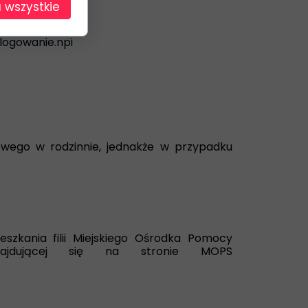
 wszystkie
logowanie.npi
owego w rodzinnie, jednakże w przypadku
szkania filii Miejskiego Ośrodka Pomocy
znajdującej się na stronie MOPS