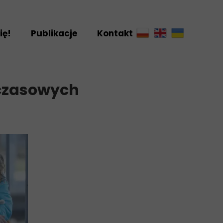
ię!
Publikacje
Kontakt
riat
ny
mczasowych