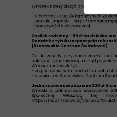
Wniosek należy złożyć przez internet, kor
- Platformy Usług Elektronicznych Zakła
– portalu Empatia – https://empatia.mpip
– bankowości elektronicznej
Zasiłek rodzinny – 95 zł na dziecko w w
Dodatek z tytułu rozpoczęcia roku szko
(Krakowskie Centrum Świadczeń)
Co do zasady przyznanie zasiłku rodzi
opiekuna tymczasowego urząd powinien 
Wniosek można złożyć:
- za pośrednictwem portalu empatia http
- osobiście w Krakowskim Centrum Świadcz
Jednorazowe świadczenie 300 zł dla o
Wnioski o jednorazowe świadczenie 300
Społecznej. Właściwą filię mo
https://mops.krakow.pl/212366,artykul,zna