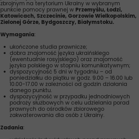
zbrojnym na terytorium Ukrainy w wybranym
punkcie pomocy prawnej w
Przemyślu, Łodzi,
Katowicach, Szczecinie, Gorzowie Wielkopolskim,
Zielonej Górze, Bydgoszczy, Białymstoku.
Wymagania
:
ukończone studia prawnicze;
dobra znajomość języka ukraińskiego
(ewentualnie rosyjskiego) oraz znajomość
języka polskiego w stopniu komunikatywnym;
dyspozycyjność 5 dni w tygodniu – od
poniedziałku do piątku w godz. 9.00 – 16.00 lub
10.00-17.00 w zależności od godzin działania
danego punktu.
dyspozycyjność w przypadku jednodniowych
podroży służbowych w celu udzielania porad
prawnych do ośrodków zbiorowego
zakwaterowania dla osób z Ukrainy.
Zadania
: