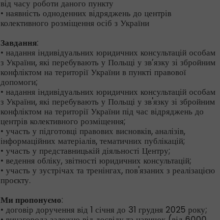
від часу роботи даного пункту
• наявність одноденних відряджень до центрів
колективного розміщення осіб з України
Завдання
:
• надання індивідуальних юридичних консультацій особам
з України, які перебувають у Польщі у зв’язку зі збройним
конфліктом на території України в пункті правової
допомоги;
• надання індивідуальних юридичних консультацій особам
з України, які перебувають у Польщі у зв'язку зі збройним
конфліктом на території України під час відряджень до
центрів колективного розміщення;
• участь у підготовці правових висновків, аналізів,
інформаційних матеріалів, тематичних публікацій;
• участь у представницькій діяльності Центру;
• ведення обліку, звітності юридичних консультацій;
• участь у зустрічах та тренінгах, пов'язаних з реалізацією
проєкту.
Ми пропонуємо
:
• договір доручення від 1 січня до 31 грудня 2025 року;
• винагорода залежно від досвіду та навичок (від 6000