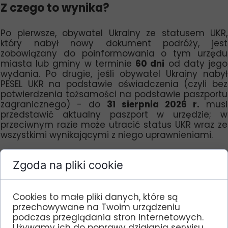
Z czego to wynika?
Po pierwsze, obywatel Ukrainy ze statusem UKR,
który nabył nowy dokument podróży, jest
zobowiązany do poinformowania o tym urzędu
miasta lub gminy w terminie
60 dni
od daty jego
wydania. Po drugie, jeśli obywatel Ukrainy nabył
PESEL UKR na podstawie oświadczenia (czyli bez
potwierdzenia tożsamości na podstawie paszportu
zagranicznego) - do
31 sierpnia 2026 r.
musi
przedstawić aktualny paszport w urzędzie; w
przeciwnym razie może utracić status UKR wraz ze
wszystkimi wynikającymi z niego uprawnieniami.
Po co to jest potrzebne?
Zgoda na pliki cookie
Aktualne dane w rejestrze PESEL, a w szczególności
dane z paszportu zagranicznego, są przede
Cookies to małe pliki danych, które są
wszystkim ważne dla
jednolitości i aktualności
przechowywane na Twoim urządzeniu
danych
- tak, by we wszystkich rejestrach, w tym w
podczas przeglądania stron internetowych.
rejestrze Komendanta Głównego Straży Granicznej,
Używamy ich do poprawy działania serwisu,