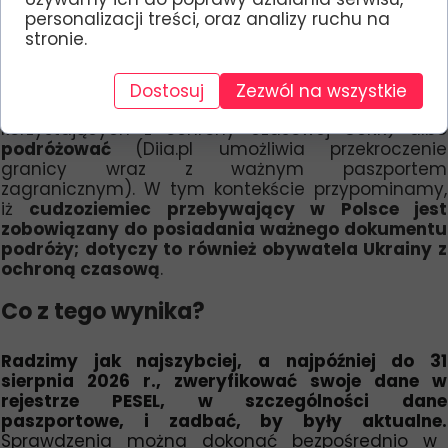
dane były identyczne, co w przyszłości pozwoli
personalizacji treści, oraz analizy ruchu na
uniknąć rozbieżności. Posiadanie ważnego
stronie.
paszportu zagranicznego jest też konieczne, jeśli
obywatel Ukrainy chce
zalegalizować swój pobyt
w Polsce
(np. poprzez złożenie wniosku o pobyt
Dostosuj
Zezwól na wszystkie
czasowy lub o kartę pobytu dla osób wcześniej
korzystających z ochrony czasowej CUKR) albo
podróżować
(Diia.pl umożliwia przekroczenie
granicy wraz z ważnym paszportem
zagranicznym). W tym kontekście przypominamy,
iż
cudzoziemiec przebywający w Polsce jest
zobowiązany do posiadania ważnego dokumentu
podróży; dotyczy to również obywatela Ukrainy z
ochroną czasową
.
Co z tego wynika?
Radzimy jak najszybciej, a najpóźniej do 31
sierpnia 2026 r., zweryfikować swoje dane w
rejestrze PESEL, w szczególności dane
paszportowe, i zadbać, by były aktualne.
Sprawdzenia można dokonać bezpośrednio w