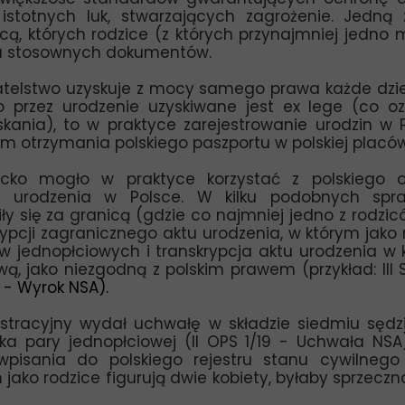
 istotnych luk, stwarzających zagrożenie. Jedną 
ą, których rodzice (z których przynajmniej jedno m
mu stosownych dokumentów.
telstwo uzyskuje z mocy samego prawa każde dziec
 przez urodzenie uzyskiwane jest ex lege (co ozn
ania), to w praktyce zarejestrowanie urodzin w 
em otrzymania polskiego paszportu w polskiej plac
o mogło w praktyce korzystać z polskiego ob
ktu urodzenia w Polsce. W kilku podobnych s
ły się za granicą (gdzie co najmniej jedno z rodzic
ypcji zagranicznego aktu urodzenia, w którym jako
ów jednopłciowych i transkrypcja aktu urodzenia w 
 jako niezgodną z polskim prawem (przykład: III S
1 - Wyrok NSA).
stracyjny wydał uchwałę w składzie siedmiu sędzi
ka pary jednopłciowej (II OPS 1/19 - Uchwała NSA
isania do polskiego rejestru stanu cywilnego 
m jako rodzice figurują dwie kobiety, byłaby sprze