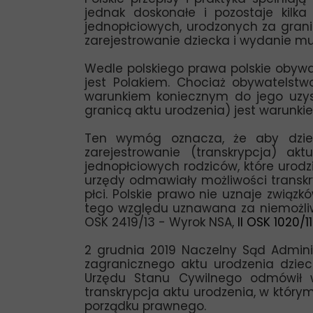
jednak doskonałe i pozostaje kilka
jednopłciowych, urodzonych za granic
zarejestrowanie dziecka i wydanie 
Wedle polskiego prawa polskie obywa
jest Polakiem. Chociaż obywatelstwo
warunkiem koniecznym do jego uzysk
granicą aktu urodzenia) jest warunki
Ten wymóg oznacza, że aby dzieck
zarejestrowanie (transkrypcja) a
jednopłciowych rodziców, które urodzi
urzędy odmawiały możliwości transkr
płci. Polskie prawo nie uznaje związk
tego względu uznawana za niemożliwą,
OSK 2419/13 - Wyrok NSA,
II OSK 1020/1
2 grudnia 2019 Naczelny Sąd Admini
zagranicznego aktu urodzenia dziec
Urzędu Stanu Cywilnego odmówił wp
transkrypcja aktu urodzenia, w który
porządku prawnego.