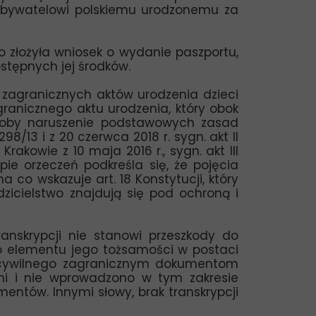
obywatelowi polskiemu urodzonemu za
o złożyła wniosek o wydanie paszportu,
stępnych jej środków.
i zagranicznych aktów urodzenia dzieci
agranicznego aktu urodzenia, który obok
wiłoby naruszenie podstawowych zasad
98/13 i z 20 czerwca 2018 r. sygn. akt II
Krakowie z 10 maja 2016 r., sygn. akt III
upie orzeczeń podkreśla się, że pojęcia
na co wskazuje art. 18 Konstytucji, który
dzicielstwo znajdują się pod ochroną i
ranskrypcji nie stanowi przeszkody do
o elementu jego tożsamości w postaci
ia cywilnego zagranicznym dokumentom
 i nie wprowadzono w tym zakresie
entów. Innymi słowy, brak transkrypcji