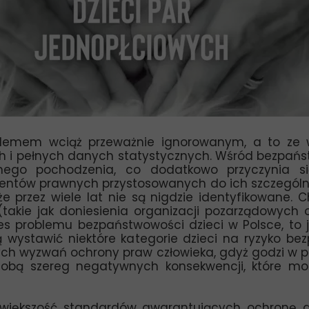
lemem wciąż przeważnie ignorowanym, a to ze w
h i pełnych danych statystycznych. Wśród bezpańs
ego pochodzenia, co dodatkowo przyczynia się
entów prawnych przystosowanych do ich szczególne
, że przez wiele lat nie są nigdzie identyfikowane
 (takie jak doniesienia organizacji pozarządowych
res problemu bezpaństwowości dzieci w Polsce, to 
ą wystawić niektóre kategorie dzieci na ryzyko b
zych wyzwań ochrony praw człowieka, gdyż godzi w
sobą szereg negatywnych konsekwencji, które mo
ają większość standardów gwarantujących ochronę 