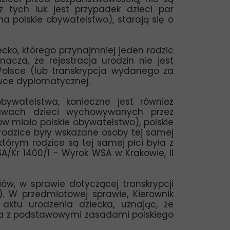
z tych luk jest przypadek dzieci par
a polskie obywatelstwo), starają się o
ko, którego przynajmniej jeden rodzic
acza, że rejestracja urodzin nie jest
Polsce (lub transkrypcja wydanego za
ówce dyplomatycznej.
ywatelstwa, konieczne jest również
prawach dzieci wychowywanych przez
ów miało polskie obywatelstwo), polskie
 rodzice były wskazane osoby tej samej
którym rodzice są tej samej płci była z
A/Kr 1400/1 - Wyrok WSA w Krakowie, II
ów, w sprawie dotyczącej transkrypcji
). W przedmiotowej sprawie, Kierownik
aktu urodzenia dziecka, uznając, że
czna z podstawowymi zasadami polskiego