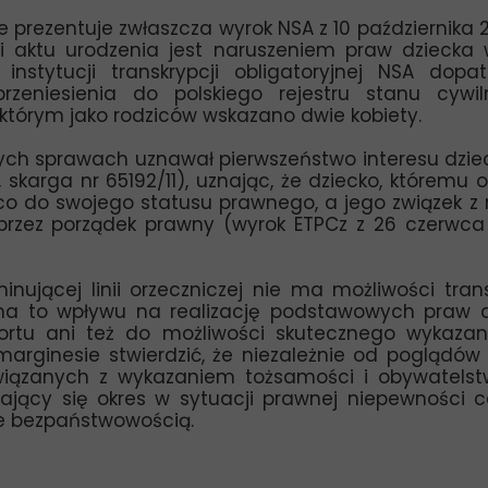
rezentuje zwłaszcza wyrok NSA z 10 października 2018
ji aktu urodzenia jest naruszeniem praw dziecka
stytucji transkrypcji obligatoryjnej NSA dopa
zeniesienia do polskiego rejestru stanu cywi
którym jako rodziców wskazano dwie kobiety.
ch sprawach uznawał pierwszeństwo interesu dzieck
 skarga nr 65192/11), uznając, że dziecko, któremu 
, co do swojego statusu prawnego, a jego związek 
 przez porządek prawny (wyrok ETPCz z 26 czerwca
ującej linii orzeczniczej nie ma możliwości tran
 ma to wpływu na realizację podstawowych praw 
rtu ani też do możliwości skutecznego wykazan
 marginesie stwierdzić, że niezależnie od poglądó
wiązanych z wykazaniem tożsamości i obywatelst
żający się okres w sytuacji prawnej niepewności 
ie bezpaństwowością.