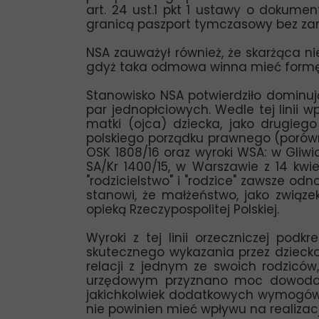
art. 24 ust.1 pkt 1 ustawy o doku
granicą paszport tymczasowy bez za
NSA zauważył również, że skarżąca ni
gdyż taka odmowa winna mieć formę d
Stanowisko NSA potwierdziło dominują
par jednopłciowych. Wedle tej linii w
matki (ojca) dziecka, jako drugieg
polskiego porządku prawnego (porównaj: 
OSK 1808/16 oraz wyroki WSA: w Gliwicac
SA/Kr 1400/15, w Warszawie z 14 kwiet
"rodzicielstwo" i "rodzice" zawsze odno
stanowi, że małżeństwo, jako związek
opieką Rzeczypospolitej Polskiej.
Wyroki z tej linii orzeczniczej pod
skutecznego wykazania przez dzieck
relacji z jednym ze swoich rodzicó
urzędowym przyznano moc dowodow
jakichkolwiek dodatkowych wymogów, 
nie powinien mieć wpływu na realizacj