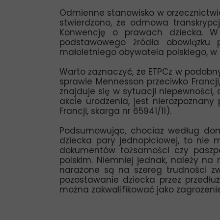
Odmienne stanowisko w orzecznictwie p
stwierdzono, że odmowa transkrypc
Konwencję o prawach dziecka. W in
podstawowego źródła obowiązku pr
małoletniego obywatela polskiego, w 
Warto zaznaczyć, że ETPCz w podobny
sprawie Mennesson przeciwko Francji,
znajduje się w sytuacji niepewności
akcie urodzenia, jest nierozpoznany
Francji, skarga nr 65941/11).
Podsumowując, chociaż według domin
dziecka pary jednopłciowej, to nie
dokumentów tożsamości czy paszpo
polskim. Niemniej jednak, należy na
narażone są na szereg trudności z
pozostawanie dziecka przez przedłu
można zakwalifikować jako zagrożen