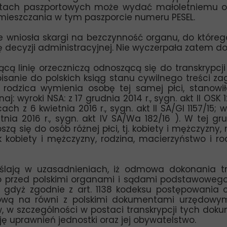
mentach paszportowych może wydać małoletniemu 
mieszczania w tym paszporcie numeru PESEL.
e wniosła skargi na bezczynność organu, do któreg
ecyzji administracyjnej. Nie wyczerpała zatem do
cą linię orzeczniczą odnoszącą się do transkrypcj
pisanie do polskich ksiąg stanu cywilnego treści z
o rodzica wymienia osobę tej samej płci, stano
wyroki NSA: z 17 grudnia 2014 r., sygn. akt II OSK 12
h z 6 kwietnia 2016 r., sygn. akt II SA/Gl 1157/15; w 
nia 2016 r., sygn. akt IV SA/Wa 182/16 ). W tej gr
szą się do osób różnej płci, tj. kobiety i mężczyzny, 
 kobiety i mężczyzny, rodzina, macierzyństwo i ro
kreślają w uzasadnieniach, iż odmowa dokonania t
o przed polskimi organami i sądami podstawoweg
w, gdyż zgodnie z art. 1138 kodeksu postępowan
ą na równi z polskimi dokumentami urzędowymi
w szczególności w postaci transkrypcji tych dokum
ę uprawnień jednostki oraz jej obywatelstwo.