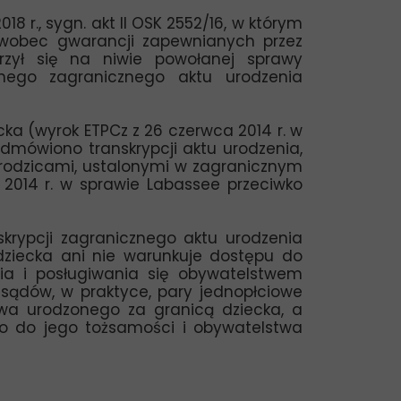
 r., sygn. akt II OSK 2552/16, w którym
 wobec gwarancji zapewnianych przez
trzył się na niwie powołanej sprawy
lnego zagranicznego aktu urodzenia
a (wyrok ETPCz z 26 czerwca 2014 r. w
odmówiono transkrypcji aktu urodzenia,
z rodzicami, ustalonymi w zagranicznym
 2014 r. w sprawie Labassee przeciwko
skrypcji zagranicznego aktu urodzenia
dziecka ani nie warunkuje dostępu do
ia i posługiwania się obywatelstwem
w sądów, w praktyce, pary jednopłciowe
wa urodzonego za granicą dziecka, a
co do jego tożsamości i obywatelstwa