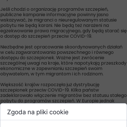
Jeśli chodzi o organizację programów szczepień,
publiczne kampanie informacyjne powinny jasno
wskazywać, że migranci o nieuregulowanym statusie
pobytu nie będą karani. Nie będą też narażeni na
egzekwowanie prawa migracyjnego, gdy będą starać się
o dostęp do szczepień przeciw COVID-19.
Niezbędne jest opracowanie skoordynowanych działań
w celu zagwarantowania powszechnego i równego
dostępu do szczepionek. Ważne jest zwrócenie
szczególnej uwagi na kraje, które napotykają przeszkody
ekonomiczne w zapewnianiu szczepień swoim
obywatelom, w tym migrantom i ich rodzinom.
Większość krajów rozpoczęła już dystrybucję
szczepionek przeciw COVID-19. Kilka państw
zadeklarowało włączenie migrantów bez statusu stałego
pobytu do programów szczepień. W Europie jednak
podejścia krajowe są bardzo zróżnicowane.
Zgoda na pliki cookie
Mapa dostępu do programów szczepień dla
nieudokumentowanych migrantów wg danych