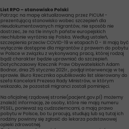
List RPO – stanowisko Polski
Patrząc na mapę aktualizowaną przez PICUM -
prezentującą stanowisko wobec szczepień dla
nieudokumentowanych migrantów, nie sposób nie
dostrzec, że na tle innych państw europejskich
niechlubnie wyróżnia się Polska. Według ustaleń,
szczepienia przeciw COVID-19 w etapach 0 - III mają być
wyłącznie dostępne dla migrantów z prawem do pobytu
w Polsce w związku z wykonywaną pracą, której rodzaj
bądź charakter będzie uprawniać do szczepień.
Dotychczasowy Rzecznik Praw Obywatelskich Adam
Bodnar, dnia 25 stycznia 2021r., podjął interwencję w tej
sprawie. Biuro Rzecznika opublikowało list skierowany do
szefa Kancelarii Prezesa Rady Ministrów, w którym
wskazało, że pozostali migranci zostali pominięci.
Na oficjalnej rządowej stronie(pacjent.gov.pl) możemy
znaleźć informację, że osoby, które nie mają numeru
PESEL, ponieważ są cudzoziemcami, a mają prawo
pobytu w Polsce, bo tu pracują, studiują lub są tutaj ich
rodziny powinny się zgłosić do lekarza podstawowej
opieki zdrowotnej.