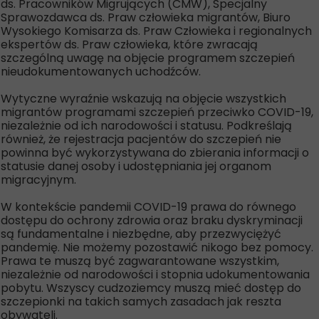
ds. Pracowników Migrujących (CMW), Specjalny
Sprawozdawca ds. Praw człowieka migrantów, Biuro
Wysokiego Komisarza ds. Praw Człowieka i regionalnych
ekspertów ds. Praw człowieka, które zwracają
szczególną uwagę na objęcie programem szczepień
nieudokumentowanych uchodźców.
Wytyczne wyraźnie wskazują na objęcie wszystkich
migrantów programami szczepień przeciwko COVID-19,
niezależnie od ich narodowości i statusu. Podkreślają
również, że rejestracja pacjentów do szczepień nie
powinna być wykorzystywana do zbierania informacji o
statusie danej osoby i udostępniania jej organom
migracyjnym.
W kontekście pandemii COVID-19 prawa do równego
dostępu do ochrony zdrowia oraz braku dyskryminacji
są fundamentalne i niezbędne, aby przezwyciężyć
pandemię. Nie możemy pozostawić nikogo bez pomocy.
Prawa te muszą być zagwarantowane wszystkim,
niezależnie od narodowości i stopnia udokumentowania
pobytu. Wszyscy cudzoziemcy muszą mieć dostęp do
szczepionki na takich samych zasadach jak reszta
obywateli.