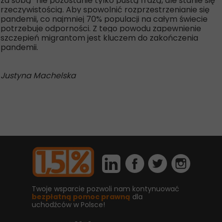
za sobą” nie pozostanie tylko pustą frazą, ale stanie się
rzeczywistością. Aby spowolnić rozprzestrzenianie się
pandemii, co najmniej 70% populacji na całym świecie
potrzebuje odporności. Z tego powodu zapewnienie
szczepień migrantom jest kluczem do zakończenia
pandemii.
Justyna Machelska
Twoje wsparcie pozwoli nam kontynuować
bezpłatną pomoc prawną
dla
uchodźców w Polsce!