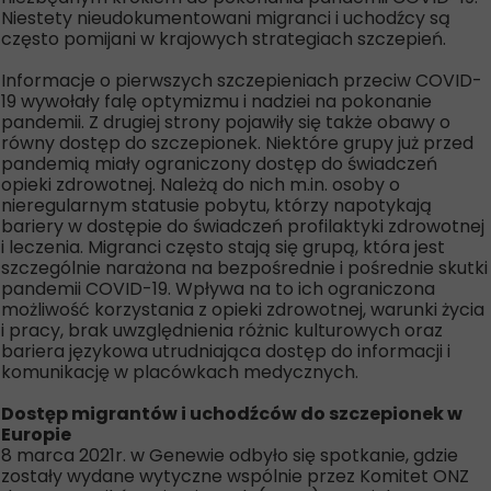
Niestety nieudokumentowani migranci i uchodźcy są
często pomijani w krajowych strategiach szczepień.
Informacje o pierwszych szczepieniach przeciw COVID-
19 wywołały falę optymizmu i nadziei na pokonanie
pandemii. Z drugiej strony pojawiły się także obawy o
równy dostęp do szczepionek. Niektóre grupy już przed
pandemią miały ograniczony dostęp do świadczeń
opieki zdrowotnej. Należą do nich m.in. osoby o
nieregularnym statusie pobytu, którzy napotykają
bariery w dostępie do świadczeń profilaktyki zdrowotnej
i leczenia. Migranci często stają się grupą, która jest
szczególnie narażona na bezpośrednie i pośrednie skutki
pandemii COVID-19. Wpływa na to ich ograniczona
możliwość korzystania z opieki zdrowotnej, warunki życia
i pracy, brak uwzględnienia różnic kulturowych oraz
bariera językowa utrudniająca dostęp do informacji i
komunikację w placówkach medycznych.
Dostęp migrantów i uchodźców do szczepionek w
Europie
8 marca 2021r. w Genewie odbyło się spotkanie, gdzie
zostały wydane wytyczne wspólnie przez Komitet ONZ