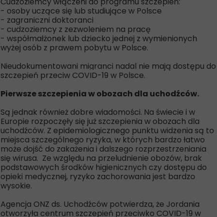
Cudzoziemcy włączeni do programu szczepień:
- osoby uczące się lub studiujące w Polsce
- zagraniczni doktoranci
- cudzoziemcy z zezwoleniem na pracę
- współmałżonek lub dziecko jednej z wymienionych
wyżej osób z prawem pobytu w Polsce.
Nieudokumentowani migranci nadal nie mają dostępu do
szczepień przeciw COVID-19 w Polsce.
Pierwsze szczepienia w obozach dla uchodźców.
Są jednak również dobre wiadomości. Na świecie i w
Europie rozpoczęły się już szczepienia w obozach dla
uchodźców. Z epidemiologicznego punktu widzenia są to
miejsca szczególnego ryzyka, w których bardzo łatwo
może dojść do zakażenia i dalszego rozprzestrzeniania
się wirusa. Ze względu na przeludnienie obozów, brak
podstawowych środków higienicznych czy dostępu do
opieki medycznej, ryzyko zachorowania jest bardzo
wysokie.
Agencja ONZ ds. Uchodźców potwierdza, że Jordania
otworzyła centrum szczepień przeciwko COVID-19 w