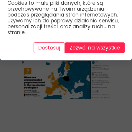
zbieranych przez PICUM (Platform for International
Cookies to małe pliki danych, które są
Cooperation on Undocumented Migrants), źródło:
przechowywane na Twoim urządzeniu
Twitter
podczas przeglądania stron internetowych.
PICUM:
https://twitter.com/PICUM_post/status/1376444079911936
Używamy ich do poprawy działania serwisu,
000/photo/1
personalizacji treści, oraz analizy ruchu na
stronie.
Dostosuj
Zezwól na wszystkie