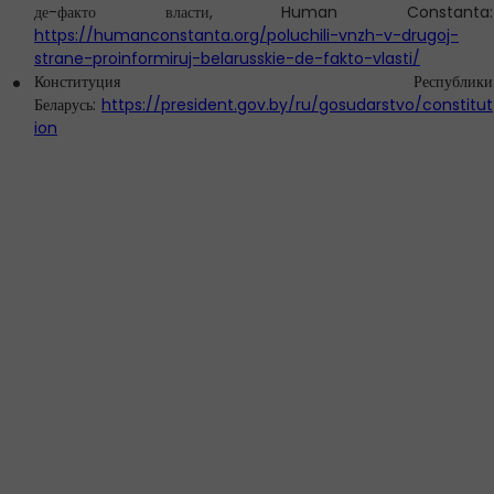
де-факто власти,
Human Constanta:
https://humanconstanta.org/poluchili-vnzh-v-drugoj-
strane-proinformiruj-belarusskie-de-fakto-vlasti/
Конституция Республики
Беларусь:
https://president.gov.by/ru/gosudarstvo/constitut
ion