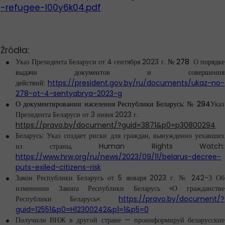
-refugee-l00y6k04.pdf
Źródła:
Указ Президента Беларуси от 4 сентября 2023 г.
№ 278
О
порядке
выдачи документов и совершения
действий:
https://president.gov.by/ru/documents/ukaz-no-
278-ot-4-sentyabrya-2023-g
О документировании населения Республики Беларусь:
№ 294
Указ
Президента Беларуси от 3 июня 2023 г.
https://pravo.by/document/?guid=3871&p0=p30800294
Беларусь: Указ создает риски для граждан, вынужденно уехавших
из страны, Human Rights Watch:
https://www.hrw.org/ru/news/2023/09/11/belarus-decree-
puts-exiled-citizens-risk
Закон Республики Беларусь от 5 января 2023 г. № 242-З Об
изменении Закона Республики Беларусь «О гражданстве
Республики Беларусь»:
https://pravo.by/document/?
guid=12551&p0=H12300242&p1=1&p5=0
Получили ВНЖ в другой стране — проинформируй беларусские