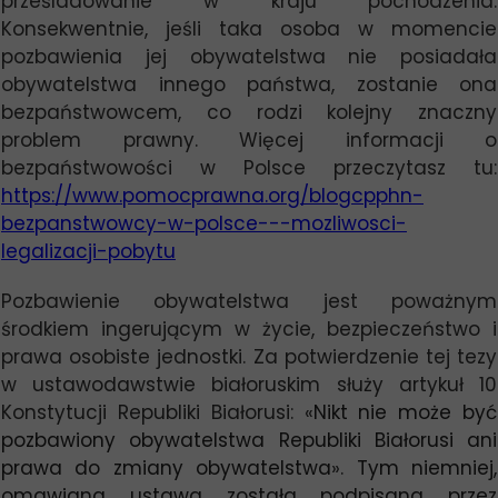
prześladowanie w kraju pochodzenia.
Konsekwentnie, jeśli taka osoba w momencie
pozbawienia jej obywatelstwa nie posiadała
obywatelstwa innego państwa, zostanie ona
bezpaństwowcem, co rodzi kolejny znaczny
problem prawny. Więcej informacji o
bezpaństwowości w Polsce przeczytasz tu:
https://www.pomocprawna.org/blogcpphn-
bezpanstwowcy-w-polsce---mozliwosci-
legalizacji-pobytu
Pozbawienie obywatelstwa jest poważnym
środkiem ingerującym w życie, bezpieczeństwo i
prawa osobiste jednostki. Za potwierdzenie tej tezy
w ustawodawstwie białoruskim służy artykuł 10
Konstytucji Republiki Białorusi: «
Nikt nie może być
pozbawiony obywatelstwa Republiki Białorusi ani
prawa do zmiany obywatelstwa
».
Tym niemniej,
omawiana ustawa została podpisana przez