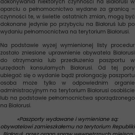
dokonywania niektórych czynności na Białorusi w
oparciu o pełnomocnictwo wydane za granicą –
czynności te, w świetle ostatnich zmian, mogą być
dokonane jedynie po przybyciu na Białoruś lub po
wydaniu pełnomocnictwa na terytorium Białorusi.
Na podstawie wyżej wymienionej listy procedur
zostało zniesione uprawnienie obywatela Białorusi
do otrzymania lub przedłużenia paszportu w
urzędach konsularnych Białorusi. Od tej pory
ubiegać się o wydanie bądź prolongację paszportu
osoba może tylko w odpowiednim organie
administracyjnym na terytorium Białorusi osobiście
lub na podstawie pełnomocnictwa sporządzonego
na Białorusi.
«
Paszporty wydawane i wymieniane są:
obywatelowi zamieszkałemu na terytorium Republiki
Białoruś, przez organ spraw wewnętrznych miejsca