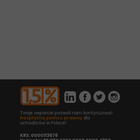
Twoje wsparcie pozwoli nam kontynuować
bezpłatną pomoc prawną
dla
uchodźców w Polsce!
KRS: 0000113676