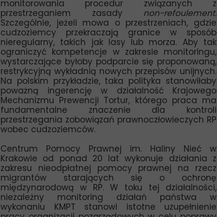
monitorowania procedur związanych z
przestrzeganiem zasady
non-refoulement
.
Szczególnie, jeżeli mowa o przestrzeniach, gdzie
cudzoziemcy przekraczają granice w sposób
nieregularny, takich jak lasy lub morza. Aby tak
ograniczyć kompetencje w zakresie monitoringu,
wystarczające byłoby podparcie się proponowaną,
restrykcyjną wykładnią nowych przepisów unijnych.
Na polskim przykładzie, taka polityka stanowiłaby
poważną ingerencję w działalność Krajowego
Mechanizmu Prewencji Tortur, którego praca ma
fundamentalne znaczenie dla kontroli
przestrzegania zobowiązań prawnoczłowieczych RP
wobec cudzoziemców.
Centrum Pomocy Prawnej im. Haliny Nieć w
Krakowie od ponad 20 lat wykonuje działania z
zakresu nieodpłatnej pomocy prawnej na rzecz
migrantów starających się o ochronę
międzynarodową w RP. W toku tej działalności,
niezależny monitoring działań państwa w
wykonaniu KMPT stanowi istotne uzupełnienie
pracy organizacji pozarządowych w celu poprawy