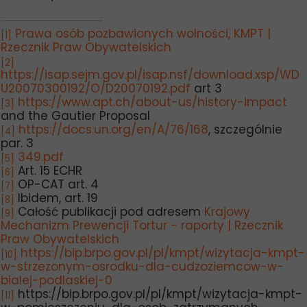
Prawa osób pozbawionych wolności, KMPT |
[1]
Rzecznik Praw Obywatelskich
[2]
https://isap.sejm.gov.pl/isap.nsf/download.xsp/WD
U20070300192/O/D20070192.pdf
art 3
https://www.apt.ch/about-us/history-impact
[3]
and the Gautier Proposal
https://docs.un.org/en/A/76/168
, szczególnie
[4]
par. 3
349.pdf
[5]
Art. 15 ECHR
[6]
OP-CAT art. 4
[7]
Ibidem, art. 19
[8]
Całość publikacji pod adresem
Krajowy
[9]
Mechanizm Prewencji Tortur - raporty | Rzecznik
Praw Obywatelskich
https://bip.brpo.gov.pl/pl/kmpt/wizytacja-kmpt-
[10]
w-strzezonym-osrodku-dla-cudzoziemcow-w-
bialej-podlaskiej-0
https://bip.brpo.gov.pl/pl/kmpt/wizytacja-kmpt-
[11]