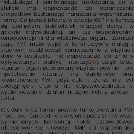
nieludzkiego i poniżającego traktowania, co w
efekcie ma doprowadzić do ograniczenia
przypadków bezkarnego naruszania wspomnianej
normy. Co jednak istotne, wizytacje KMP nie kończą
się podjęciem jakiejkolwiek wiążącej decyzji w
sprawie indywidualnej, ani też bezpośrednimi
konsekwencjami dla właściwego organu. Zamiast
tego, KMP może wejść w konstruktywny dialog z
organem, opublikować sprawozdanie z wizytacji,
które w rezultacie ma doprowadzić do zmiany
krytykowanych praktyk i nadużyć
. Dzięki takiej
[8]
regulacji, organ poddawany wizytacji powinien być
hipotetycznie otwarty na działalność oraz
rekomendacje KMP, gdyż celem tychże nie jest
pociągnięcie organu do odpowiedzialności, a
wyeliminowanie działań niezgodnych z zakazem
tortur.
Struktura oraz forma prawna funkcjonowania KMP
może być różnorodnie określona przez strony wyżej
wymienionych Konwencji. Polski ustawodawca
zdecydował się utworzyć KMP od wspomnianą
nazwą Krajowego Mechanizmu Prewencji Tortur, w