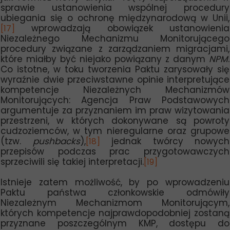
sprawie ustanowienia wspólnej procedury
ubiegania się o ochronę międzynarodową w Unii,
wprowadzają obowiązek ustanowienia
[17]
Niezależnego Mechanizmu Monitorującego
procedury związane z zarządzaniem migracjami,
które miałby być niejako powiązany z danym
NPM
.
Co istotne, w toku tworzenia Paktu zarysowały się
wyraźnie dwie przeciwstawne opinie interpretujące
kompetencje Niezależnych Mechanizmów
Monitorujących: Agencja Praw Podstawowych
argumentuje za przyznaniem im praw wizytowania
przestrzeni, w których dokonywane są powroty
cudzoziemców, w tym nieregularne oraz grupowe
(tzw.
pushbacks
),
jednak twórcy nowych
[18]
przepisów podczas prac przygotowawczych
sprzeciwili się takiej interpretacji.
[19]
Istnieje zatem możliwość, by po wprowadzeniu
Paktu państwa członkowskie odmówiły
Niezależnym Mechanizmom Monitorującym,
których kompetencje najprawdopodobniej zostaną
przyznane poszczególnym KMP, dostępu do