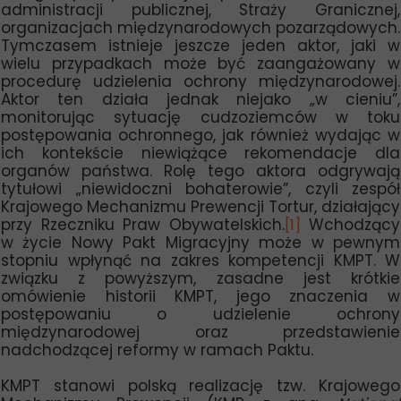
administracji publicznej, Straży Granicznej,
organizacjach międzynarodowych pozarządowych.
Tymczasem istnieje jeszcze jeden aktor, jaki w
wielu przypadkach może być zaangażowany w
procedurę udzielenia ochrony międzynarodowej.
Aktor ten działa jednak niejako „w cieniu”,
monitorując sytuację cudzoziemców w toku
postępowania ochronnego, jak również wydając w
ich kontekście niewiążące rekomendacje dla
organów państwa. Rolę tego aktora odgrywają
tytułowi „niewidoczni bohaterowie”, czyli zespół
Krajowego Mechanizmu Prewencji Tortur, działający
przy Rzeczniku Praw Obywatelskich.
Wchodzący
[1]
w życie Nowy Pakt Migracyjny może w pewnym
stopniu wpłynąć na zakres kompetencji KMPT. W
związku z powyższym, zasadne jest krótkie
omówienie historii KMPT, jego znaczenia w
postępowaniu o udzielenie ochrony
międzynarodowej oraz przedstawienie
nadchodzącej reformy w ramach Paktu.
KMPT stanowi polską realizację tzw. Krajowego