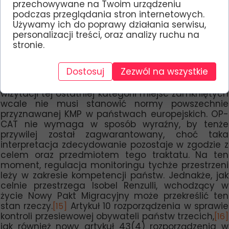
cudzoziemca może być potencjalnie odebrany, lub
przechowywane na Twoim urządzeniu
też gdzie cudzoziemiec jest w praktyce wydalany z
podczas przeglądania stron internetowych.
państwa europejskiego: gdyż to w takich
Używamy ich do poprawy działania serwisu,
przestrzeniach można dostrzec nieprawidłowości w
personalizacji treści, oraz analizy ruchu na
traktowaniu migrantów znajdujących się w
stronie.
jurysdykcji organów RP, które potencjalnie mogą w
kolejny, „niewidoczny” sposób naruszyć zakaz tortur.
Dostosuj
Zezwól na wszystkie
Należy zwrócić uwagę, iż kompetencja KMPT do
wizytacji tej ostatniej kategorii miejsc zamkniętych
wcale nie musi stanowić normy powszechnie
przyznawanej KMP w państwach europejskich. OP-
CAT nie wymaga w sposób wyraźny, by tenże
przywilej został zagwarantowany, choć taka
interpretacja zdecydowanie pozostaje w zgodzie z
celem oraz przedmiotem tego traktatu. Na ten
moment, regulacja monitoringu tychże przestrzeni
leży w zakresie kompetencji państw. Jednakże, jak
celnie przestrzega Isobel Renzulli, wchodzący w
życie Nowy Pakt Migracyjny może przekreślić ten
stan rzeczy.
Artykuł 10 rozporządzenia w sprawie
[15]
kontroli przesiewowej obywateli państw trzecich,
[16]
jak również nowy artykuł 43(4) rozporządzenia w