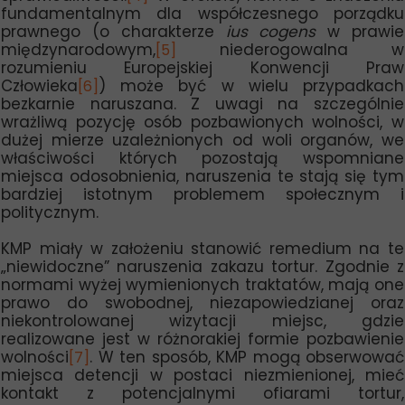
fundamentalnym dla współczesnego porządku
prawnego (o charakterze
ius cogens
w prawie
międzynarodowym,
niederogowalna w
[5]
rozumieniu Europejskiej Konwencji Praw
Człowieka
) może być w wielu przypadkach
[6]
bezkarnie naruszana. Z uwagi na szczególnie
wrażliwą pozycję osób pozbawionych wolności, w
dużej mierze uzależnionych od woli organów, we
właściwości których pozostają wspomniane
miejsca odosobnienia, naruszenia te stają się tym
bardziej istotnym problemem społecznym i
politycznym.
KMP miały w założeniu stanowić remedium na te
„niewidoczne” naruszenia zakazu tortur. Zgodnie z
normami wyżej wymienionych traktatów, mają one
prawo do swobodnej, niezapowiedzianej oraz
niekontrolowanej wizytacji miejsc, gdzie
realizowane jest w różnorakiej formie pozbawienie
wolności
. W ten sposób, KMP mogą obserwować
[7]
miejsca detencji w postaci niezmienionej, mieć
kontakt z potencjalnymi ofiarami tortur,