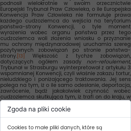
podnosił wielokrotnie w swoim orzecznictwie
Europejski Trybunał Praw Człowieka, o ile Europejska
Konwencja Praw Człowieka nie formułuje prawa
każdego cudzoziemca do wejścia na terytorium
państwa-strony Konwencji, o tyle moment
wyrażenia wobec organu państwa przez tego
cudzoziemca woli złożenia wniosku o przyznanie
mu ochrony międzynarodowej uruchamia szereg
pozytywnych zobowiązań po stronie państwa-
strony.
Większość z tychże zobowiązań,
[13]
dotyczących ogółem zasady
non-refoulement,
Trybunał w Strasburgu wyinterpretował z artykułu 3
wspomnianej Konwencji, czyli właśnie zakazu tortur,
nieludzkiego i poniżającego traktowania. Jej sens
polega na tym, iż o ile samo odesłanie, deportacja,
zawrócenie, bądź jakakolwiek czynność wobec
cudzoziemca skutkująca tym, iż trafi on do kraju, w
którym grożą mu akty niezgodne z artykułem 3
Konwencji, stanowi jego pośrednie naruszenie, a
Zgoda na pliki cookie
więc jest zakazana.
Stąd też wynika znaczenie
[14]
wizytacji KMPT w miejscach, gdzie wniosek o
udzielenie ochrony międzynarodowej od
Cookies to małe pliki danych, które są