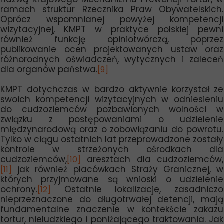
ramach struktur Rzecznika Praw Obywatelskich.
Oprócz wspomnianej powyżej kompetencji
wizytacyjnej, KMPT w praktyce polskiej pewni
również funkcję opiniotwórczą, poprzez
publikowanie ocen projektowanych ustaw oraz
różnorodnych oświadczeń, wytycznych i zaleceń
dla organów państwa.
[9]
KMPT dotychczas w bardzo aktywnie korzystał ze
swoich kompetencji wizytacyjnych w odniesieniu
do cudzoziemców pozbawionych wolności w
związku z postępowaniami o udzielenie
międzynarodową oraz o zobowiązaniu do powrotu.
Tylko w ciągu ostatnich lat przeprowadzone zostały
kontrole w strzeżonych ośrodkach dla
cudzoziemców,
aresztach dla cudzoziemców,
[10]
jak również placówkach Straży Granicznej, w
[11]
których przyjmowane są wnioski o udzielenie
ochrony.
Ostatnie lokalizacje, zasadniczo
[12]
nieprzeznaczone do długotrwałej detencji, mają
fundamentalne znaczenie w kontekście zakazu
tortur, nieludzkiego i poniżającego traktowania. Jak