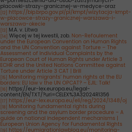
w-pomieszczeniu-dla-osob-zatrzymanych-
placowki-strazy-granicznej-w-medyce-oraz
https://bip.brpo.gov.pl/pl/kmpt/wizytacja-kmpt-
[12]
w-placowce-strazy-granicznej-warszawa-i-
warszawa-okecie
M.A. v. Litwa
[13]
Więcej w tej kwestii, zob.
Non-Refoulement
[14]
under the European Convention on Human Rights
and the UN Convention against Torture – The
Assessment of Individual Complaints by the
European Court of Human Rights under Article 3
ECHR and the United Nations Committee against
Torture under Article 3 CAT | Brill
Monitoring migrants’ human rights at the EU
[15]
borders: EU law v the UN OPCAT? – EJIL: Talk!
https://eur-lex.europa.eu/legal-
[16]
content/EN/TXT/?uri=CELEX%3A32024R1356
https://eur-lex.europa.eu/eli/reg/2024/1348/oj
[17]
Monitoring fundamental rights during
[18]
screening and the asylum border procedure – A
guide on national independent mechanisms |
European Union Agency for Fundamental Rights
https://eumigrationlawblog.eu/monitoring-
[19]