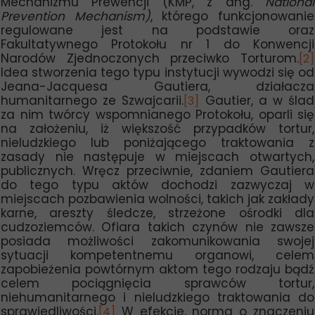
Mechanizmu Prewencji (KMP, z ang.
National
Prevention Mechanism)
, którego funkcjonowanie
regulowane jest na podstawie oraz
Fakultatywnego Protokołu nr 1 do Konwencji
Narodów Zjednoczonych przeciwko Torturom.
[2]
Idea stworzenia tego typu instytucji wywodzi się od
Jeana-Jacquesa Gautiera, działacza
humanitarnego ze Szwajcarii.
Gautier, a w ślad
[3]
za nim twórcy wspomnianego Protokołu, oparli się
na założeniu, iż większość przypadków tortur,
nieludzkiego lub poniżającego traktowania z
zasady nie następuje w miejscach otwartych,
publicznych. Wręcz przeciwnie, zdaniem Gautiera
do tego typu aktów dochodzi zazwyczaj w
miejscach pozbawienia wolności, takich jak zakłady
karne, areszty śledcze, strzeżone ośrodki dla
cudzoziemców. Ofiara takich czynów nie zawsze
posiada możliwości zakomunikowania swojej
sytuacji kompetentnemu organowi, celem
zapobieżenia powtórnym aktom tego rodzaju bądź
celem pociągnięcia sprawców tortur,
niehumanitarnego i nieludzkiego traktowania do
sprawiedliwości.
W efekcie, norma o znaczeniu
[4]